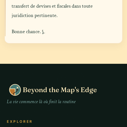
transfert de devises et fiscales dans toute
juridiction pertinente.
Bonne chance. ⍼
Beyond the Map's Edge
La vie commence là où finit la routine
EXPLORER