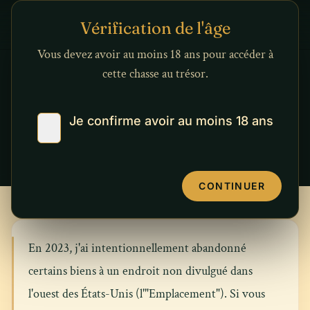
Aller au contenu
Vérification de l'âge
Vous devez avoir au moins 18 ans pour accéder à
cette chasse au trésor.
MENTIONS LÉGALES
Informations légales
Je confirme avoir au moins 18 ans
DERNIÈRE MISE À JOUR: 21 SEPTEMBRE 2025
CONTINUER
En 2023, j'ai intentionnellement abandonné
certains biens à un endroit non divulgué dans
l'ouest des États-Unis (l'"Emplacement"). Si vous