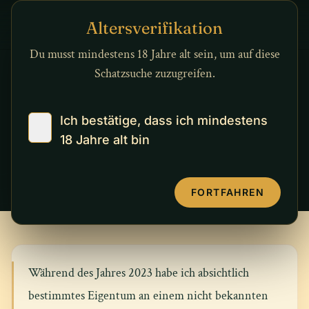
Zum Inhalt springen
Altersverifikation
Du musst mindestens 18 Jahre alt sein, um auf diese
Schatzsuche zuzugreifen.
RECHTLICHES
Rechtliche
Ich bestätige, dass ich mindestens
18 Jahre alt bin
Informationen
ZULETZT AKTUALISIERT: 21. SEPTEMBER 2025
FORTFAHREN
Während des Jahres 2023 habe ich absichtlich
bestimmtes Eigentum an einem nicht bekannten