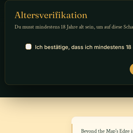
Zum Inhalt springen
Beyond the Map's Edge
BUCH
AN
Altersverifikation
Du musst mindestens 18 Jahre alt sein, um auf diese Sch
Ich bestätige, dass ich mindestens 18 
BARRIEREFREIHEITSERKLÄRUN
Barrierefre
Beyond the Map's Edge is