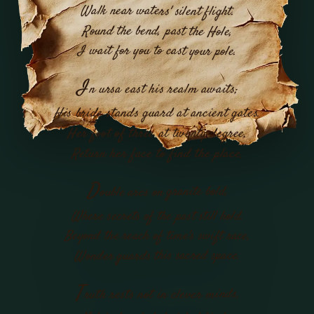
Walk near waters' silent flight.
Round the bend, past the Hole,
I wait for you to cast your pole.
I
n ursa east his realm awaits;
His bride stands guard at ancient gates.
Her foot of three at twenty degree,
Return her face to find the place.
D
ouble arcs on granite bold,
Where secrets of the past still hold.
Beyond the reach of time's swift race,
Wonder guards this sacred space.
T
ruth rests not in clever minds,