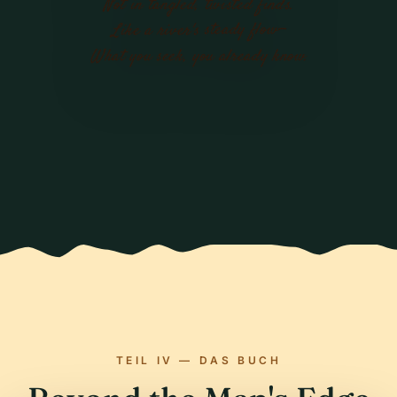
Not in tangled, twisted finds.
Like a river's steady flow—
What you seek, you already know.
TEIL IV — DAS BUCH