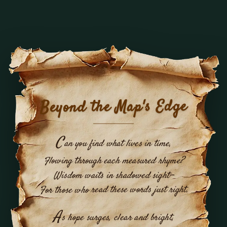
Beyond the Map's Edge
C
an you find what lives in time,
Flowing through each measured rhyme?
Wisdom waits in shadowed sight—
For those who read these words just right.
A
s hope surges, clear and bright,