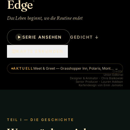
Edge
™
Das Leben beginnt, wo die Routine endet
SERIE ANSEHEN
GEDICHT
↓
KARTE ERKUNDEN
AKTUELL
Meet & Greet — Grasshopper Inn, Polaris, Montana
→
Credits:
Union Editorial
Designer & Animator - Chris Bialkowski
Senior Producer - Lauren Addison
Kartendesign von Emin Jamalov
TEIL I — DIE GESCHICHTE